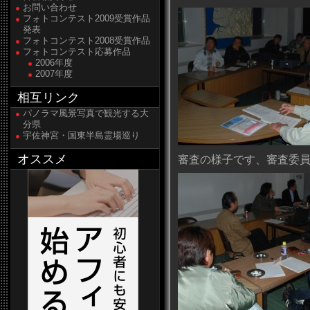
お問い合わせ
フォトコンテスト2009受賞作品
発表
フォトコンテスト2008受賞作品
フォトコンテスト応募作品
2006年度
2007年度
相互リンク
パノラマ風景写真で観光する大
分県
宇佐神宮・国東半島霊場巡り
オススメ
審査の様子です、審査委