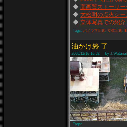
◆
高画質ストーリー
◆
大松明の点火シー
◆
立体写真での紹介
Tags:
パノラマ写真
,
立体写真
,
油かけ終 了
2008/11/16 16:32 by J.Watana
Tags: