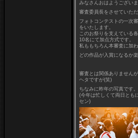
みなさんおはようござい
審査委員長をさせていただ
フォトコンテストの一次
をいたします。
このお祭りを支えている
10名にて加点方式です。
私ももちろん本審査に加
どの作品が入賞になるか楽
審査とは関係ありません
ヘタですが(笑)
ちなみに昨年の写真です
(今年は忙しくて両日とも
セン)