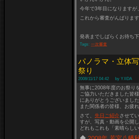
今年で3年目になりますが
これから審査がんばりま
発表までしばらくお待ち
Tags:
一次審査
パノラマ・立体写
祭り
2008/11/17 04:42 by Y.IIDA
無事に2008年度のお祭
ご協力いただきました皆
にありがとうございまし
また関係者の皆様、お疲
さて、
先日ご紹介
させて
すが、写真・動画を公開
どれもこれも「素晴らし
◆
2008年 若宮八幡