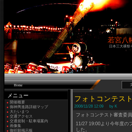
若宮八
日本三大裸祭
Home
メニュー
フォトコンテス
開催概要
2008/11/28 12:09 by K
御神輿進路詳細マップ
大たいまつ
フォトコンテスト審査委員
交通アクセス
交通規制・駐車場案内
11/27 19:00より今
画像集
した。
御祈願掲示板