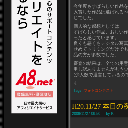
今年度もすばらしい作品
入賞した作品は選ばれるべ
じでした。
個人的な感想としては、
すばらしい作品、おしい
ったと感じています。
良くも悪くもデジタル写
せめてトリミングだけでも
品の方が多数でした。
審査の結果は、全ての用
申し訳ありませんがもう
(少人数で運営しているの
K
Tags:
フォトコンテスト
H20.11/27 本
2008/11/27 09:50 by K