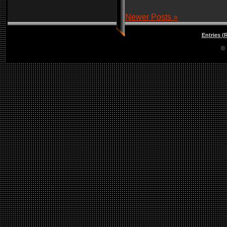
Newer Posts »
Entries (
©