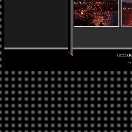
Entries (
©