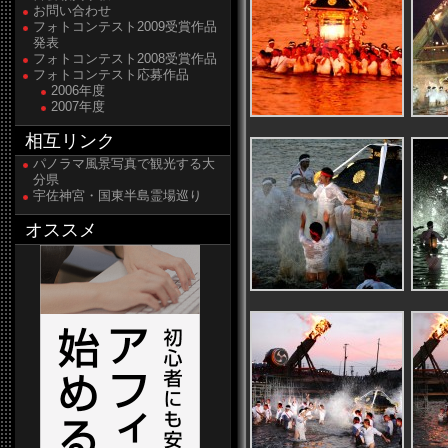
お問い合わせ
フォトコンテスト2009受賞作品
発表
フォトコンテスト2008受賞作品
フォトコンテスト応募作品
2006年度
2007年度
相互リンク
パノラマ風景写真で観光する大
分県
宇佐神宮・国東半島霊場巡り
オススメ