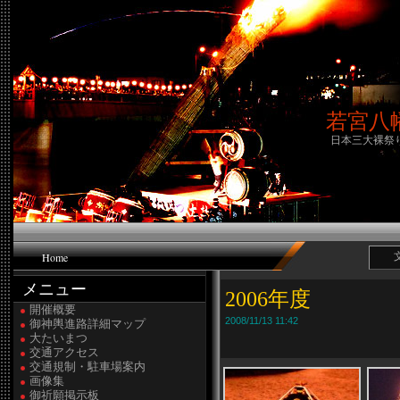
若宮八
日本三大裸祭
Home
メニュー
2006年度
開催概要
2008/11/13 11:42
御神輿進路詳細マップ
大たいまつ
交通アクセス
交通規制・駐車場案内
画像集
御祈願掲示板